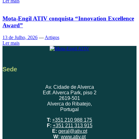
Ler mais
Mota-Engil ATIV conquista “Innovation Excellence
Award”
13 de Julho, 2026
—
Artigos
Ler mais
Sede
Av. Cidade de Alverca
Edf. Alverca Park, piso 2
2619-501
Alverca do Ribatejo,
Portugal
T:
+351 210 988 175
F:
+351 211 313 915
E:
geral@ativ.pt
W:
www.ativ.pt