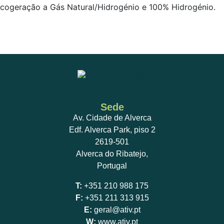
cogeração a Gás Natural/Hidrogénio e 100% Hidrogénio.
Sede
Av. Cidade de Alverca
Edf. Alverca Park, piso 2
2619-501
Alverca do Ribatejo,
Portugal
T:
+351 210 988 175
F:
+351 211 313 915
E:
geral@ativ.pt
W:
www.ativ.pt