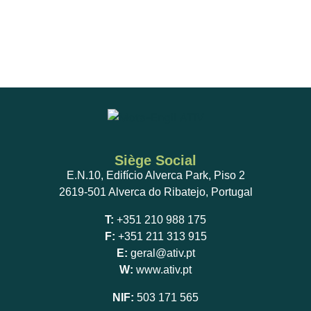
Siège Social
E.N.10, Edifício Alverca Park, Piso 2
2619-501 Alverca do Ribatejo, Portugal
T:
+351 210 988 175
F:
+351 211 313 915
E:
geral@ativ.pt
W:
www.ativ.pt
NIF:
503 171 565