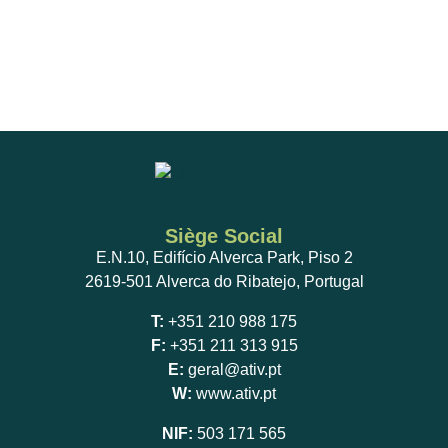
Siège Social
E.N.10, Edifício Alverca Park, Piso 2
2619-501 Alverca do Ribatejo, Portugal
T:
+351 210 988 175
F:
+351 211 313 915
E:
geral@ativ.pt
W:
www.ativ.pt
NIF:
503 171 565