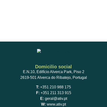
Domicilio social
E.N.10, Edifício Alverca Park, Piso 2
2619-501 Alverca do Ribatejo, Portugal
T:
+351 210 988 175
F:
+351 211 313 915
E:
geral@ativ.pt
W:
www.ativ.pt