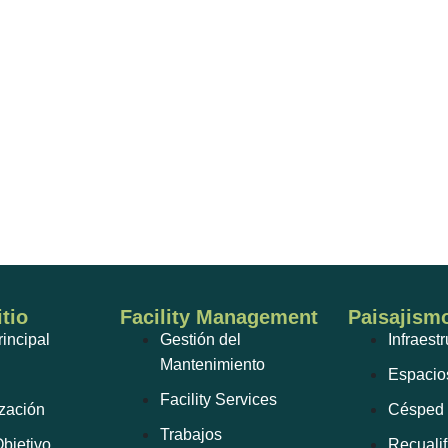
tio
Facility Management
Paisajism
incipal
Gestión del
Infraest
Mantenimiento
Espacio
Facility Services
zación
Césped 
Trabajos
bjetivo
Recuali