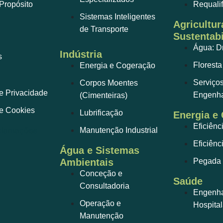
Propósito
Requali
Sistemas Inteligentes
Agricultur
de Transporte
Sustentabi
Água: D
Indústria
s
Floresta
Energia e Cogeração
Serviço
Corpos Moentes
de Privacidade
Engenha
(Cimenteiras)
de Cookies
Lubrificação
Energia e
Eficiênc
Manutenção Industrial
Eficiênc
Água e Sistemas
Ambientais
Pegada 
Conceção e
Saúde
Consultadoria
Engenhar
Operação e
Hospital
Manutenção