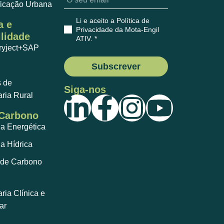
ficação Urbana
Li e aceito a Política de
a e
Privacidade da Mota-Engil
lidade
ATIV
. *
ryject+SAP
Subscrever
s de
Siga-nos
ria Rural
 Carbono
ia Energética
ia Hídrica
de Carbono
ia Clínica e
ar