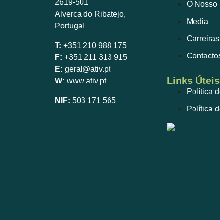
2619-501
O Nosso 
Alverca do Ribatejo,
Media
Portugal
Carreiras
T:
+351 210 988 175
Contacto
F:
+351 211 313 915
E:
geral@ativ.pt
Links Úteis
W:
www.ativ.pt
Política 
NIF:
503 171 565
Política 