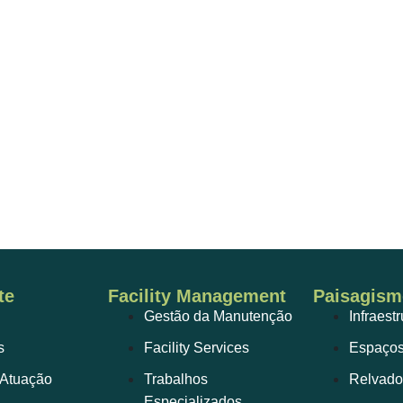
te
Facility Management
Paisagism
Gestão da Manutenção
Infraest
s
Facility Services
Espaços
 Atuação
Trabalhos
Relvado
Especializados