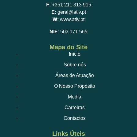
F:
+351 211 313 915
E:
geral@ativ.pt
W:
www.ativ.pt
NIF:
503 171 565
Mapa do Site
Início
Sobre nós
Áreas de Atuação
O Nosso Propósito
Media
Carreiras
Contactos
Links Úteis