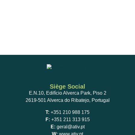
Siège Social
E.N.10, Edifício Alverca Park, Piso 2
2619-501 Alverca do Ribatejo, Portugal
T:
+351 210 988 175
F:
+351 211 313 915
E:
geral@ativ.pt
W:
www.ativ.pt