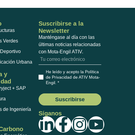
o
Suscribirse a la
Newsletter
ructuras
Manténgase al día con las
s Verdes
últimas noticias relacionadas
Deportivo
con Mota-Engil ATIV.
ficación Urbana
He leído y acepto la Política
a y
de Privacidad de ATIV Mota-
idad
Engil
. *
ryject + SAP
ura
Suscribirse
s de Ingeniería
Síganos
 Carbono