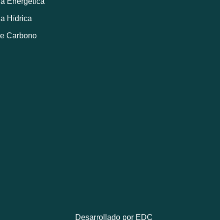
ia Energética
ia Hídrica
de Carbono
Desarrollado por
EDC