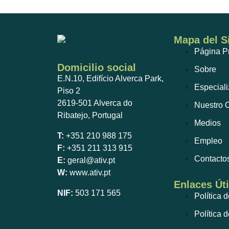
Mapa del Si
Página Pr
Domicilio social
Sobre
E.N.10, Edifício Alverca Park,
Especiali
Piso 2
2619-501 Alverca do
Nuestro O
Ribatejo, Portugal
Medios
T:
+351 210 988 175
Empleo
F:
+351 211 313 915
Contacto
E:
geral@ativ.pt
W:
www.ativ.pt
Enlaces Úti
NIF:
503 171 565
Política 
Política 