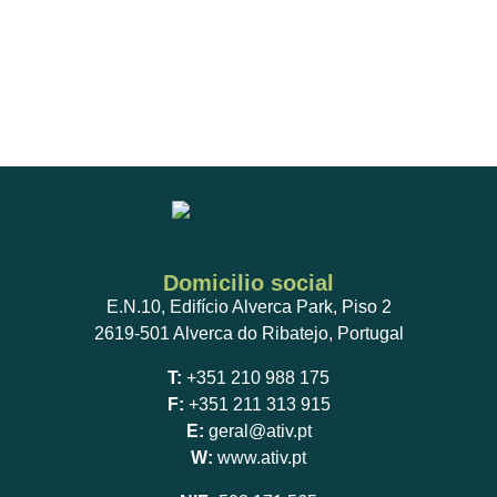
Domicilio social
E.N.10, Edifício Alverca Park, Piso 2
2619-501 Alverca do Ribatejo, Portugal
T:
+351 210 988 175
F:
+351 211 313 915
E:
geral@ativ.pt
W:
www.ativ.pt