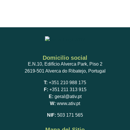
Domicilio social
E.N.10, Edifício Alverca Park, Piso 2
2619-501 Alverca do Ribatejo, Portugal
T:
+351 210 988 175
F:
+351 211 313 915
E:
geral@ativ.pt
W:
www.ativ.pt
NIF:
503 171 565
Mapa del Sitio