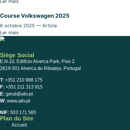
Ler mais
Course Volkswagen 2025
6 octobre 2025
—
Article
Ler mais
Siège Social
E.N.10, Edifício Alverca Park, Piso 2
2619-501 Alverca do Ribatejo, Portugal
T:
+351 210 988 175
F:
+351 211 313 915
E:
geral@ativ.pt
W:
www.ativ.pt
NIF:
503 171 565
Plan du Site
Accueil