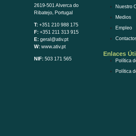
2619-501 Alverca do
Nuestro O
Ribatejo, Portugal
Medios
T:
+351 210 988 175
Empleo
F:
+351 211 313 915
Contacto
E:
geral@ativ.pt
W:
www.ativ.pt
Enlaces Úti
NIF:
503 171 565
Política 
Política 