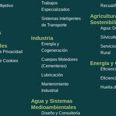
Trabajos
bjetivo
Recuali
Especializados
Agricultur
Sistemas Inteligentes
Sostenibil
de Transporte
Agua: D
s
Silvicult
Industria
Energía y
les
Servicio
Cogeneración
de Privacidad
Rural
Cuerpos Moledores
de Cookies
Energía y
(Cementeras)
Eficienc
Lubricación
Eficienc
Mantenimiento
Huella 
Industrial
Agua y Sistemas
Medioambientales
Diseño y Consultoría