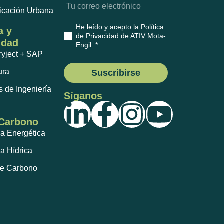
ficación Urbana
He leído y acepto la Política
a y
de Privacidad de ATIV Mota-
idad
Engil
. *
ryject + SAP
ura
Suscribirse
s de Ingeniería
Síganos
 Carbono
ia Energética
ia Hídrica
de Carbono