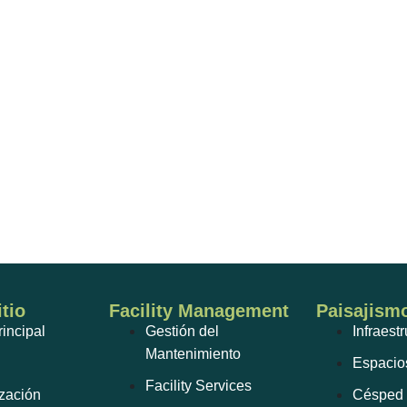
tio
Facility Management
Paisajism
incipal
Gestión del
Infraest
Mantenimiento
Espacio
Facility Services
zación
Césped 