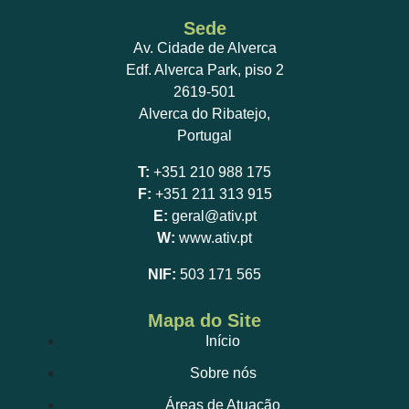
Sede
Av. Cidade de Alverca
Edf. Alverca Park, piso 2
2619-501
Alverca do Ribatejo,
Portugal
T:
+351 210 988 175
F:
+351 211 313 915
E:
geral@ativ.pt
W:
www.ativ.pt
NIF:
503 171 565
Mapa do Site
Início
Sobre nós
Áreas de Atuação