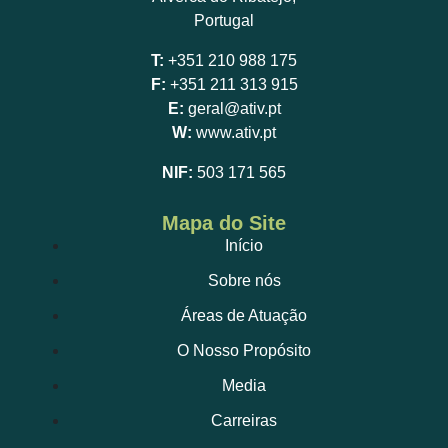
Portugal
T:
+351 210 988 175
F:
+351 211 313 915
E:
geral@ativ.pt
W:
www.ativ.pt
NIF:
503 171 565
Mapa do Site
Início
Sobre nós
Áreas de Atuação
O Nosso Propósito
Media
Carreiras