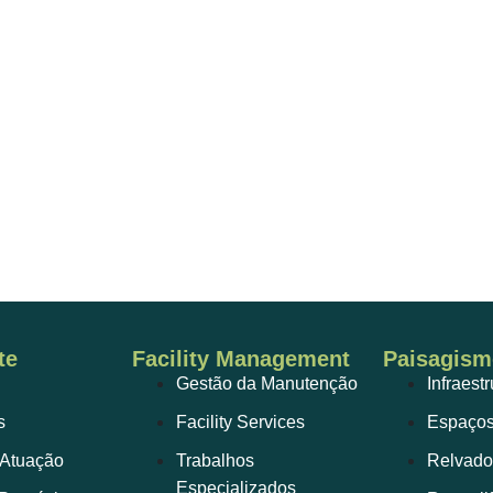
te
Facility Management
Paisagism
Gestão da Manutenção
Infraest
s
Facility Services
Espaços
 Atuação
Trabalhos
Relvado
Especializados