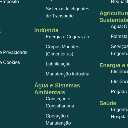
Propósito
Requali
Sistemas Inteligentes
Agricultur
de Transporte
Sustentabi
Água: D
Indústria
s
Floresta
Energia e Cogeração
Serviço
Corpos Moentes
de Privacidade
Engenha
(Cimenteiras)
de Cookies
Lubrificação
Energia e
Eficiênc
Manutenção Industrial
Eficiênc
Água e Sistemas
Ambientais
Pegada 
Conceção e
Saúde
Consultadoria
Engenhar
Operação e
Hospital
Manutenção