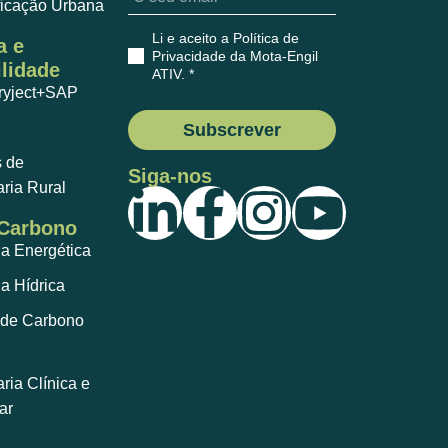
ficação Urbana
Li e aceito a Política de
a e
Privacidade da Mota-Engil
lidade
ATIV
. *
ryject+SAP
Subscrever
s de
Siga-nos
ria Rural
 Carbono
ia Energética
ia Hídrica
de Carbono
ia Clínica e
ar