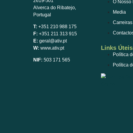
2619-501
O Nosso 
Alverca do Ribatejo,
Media
Portugal
Carreiras
T:
+351 210 988 175
Contacto
F:
+351 211 313 915
E:
geral@ativ.pt
Links Úteis
W:
www.ativ.pt
Política 
NIF:
503 171 565
Política 