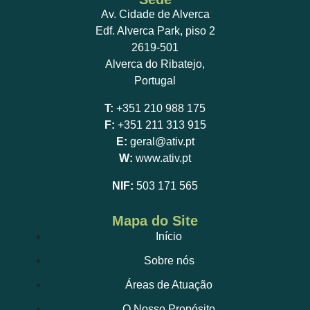
Av. Cidade de Alverca
Edf. Alverca Park, piso 2
2619-501
Alverca do Ribatejo,
Portugal
T:
+351 210 988 175
F:
+351 211 313 915
E:
geral@ativ.pt
W:
www.ativ.pt
NIF:
503 171 565
Mapa do Site
Início
Sobre nós
Áreas de Atuação
O Nosso Propósito