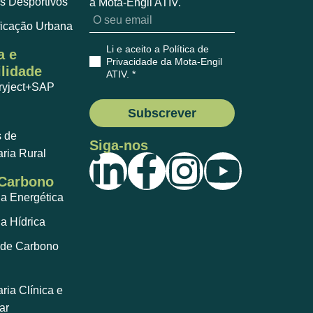
s Desportivos
a Mota-Engil ATIV.
ficação Urbana
Li e aceito a Política de
a e
Privacidade da Mota-Engil
lidade
ATIV
. *
ryject+SAP
Subscrever
s de
Siga-nos
ria Rural
 Carbono
ia Energética
ia Hídrica
de Carbono
ia Clínica e
ar