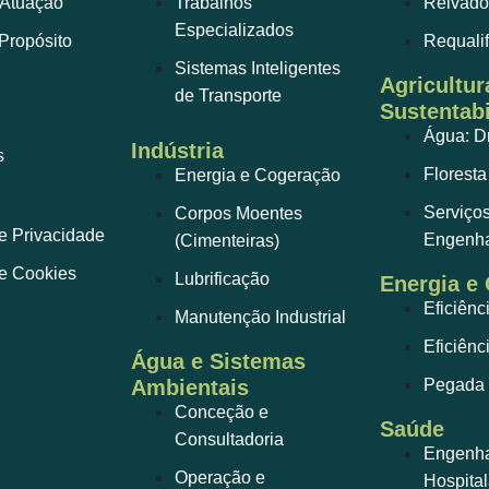
 Atuação
Trabalhos
Relvado
Especializados
Propósito
Requali
Sistemas Inteligentes
Agricultur
de Transporte
Sustentabi
Água: D
Indústria
s
Floresta
Energia e Cogeração
Serviço
Corpos Moentes
de Privacidade
Engenha
(Cimenteiras)
de Cookies
Lubrificação
Energia e
Eficiênc
Manutenção Industrial
Eficiênc
Água e Sistemas
Ambientais
Pegada 
Conceção e
Saúde
Consultadoria
Engenhar
Operação e
Hospital