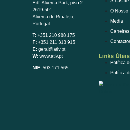
Áreas de
Edf. Alverca Park, piso 2
2619-501
O Nosso 
Alverca do Ribatejo,
Media
Portugal
Carreiras
T:
+351 210 988 175
Contacto
F:
+351 211 313 915
E:
geral@ativ.pt
Links Úteis
W:
www.ativ.pt
Política 
NIF:
503 171 565
Política 