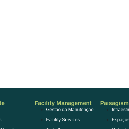
te
Facility Management
Paisagism
Gestão da Manutenção
Infraest
s
Facility Services
Espaços