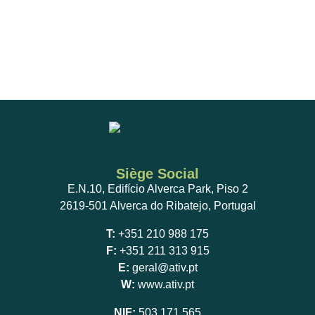
Siège Social
E.N.10, Edifício Alverca Park, Piso 2
2619-501 Alverca do Ribatejo, Portugal
T:
+351 210 988 175
F:
+351 211 313 915
E:
geral@ativ.pt
W:
www.ativ.pt
NIF:
503 171 565