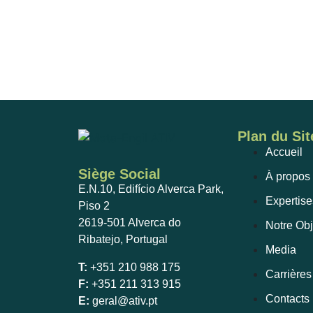
Plan du Sit
Accueil
Siège Social
À propos
E.N.10, Edifício Alverca Park,
Expertise
Piso 2
2619-501 Alverca do
Notre Obj
Ribatejo, Portugal
Media
T:
+351 210 988 175
Carrières
F:
+351 211 313 915
Contacts
E:
geral@ativ.pt