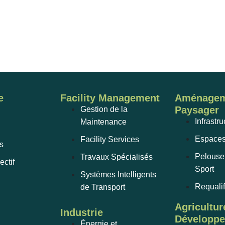
e
Facility Management
Aménagem
Paysager
Gestion de la
Infrastru
Maintenance
Espaces
Facility Services
s
Pelouse 
Travaux Spécialisés
ectif
Sport
Systèmes Intelligents
Requalif
de Transport
Agricultur
Industrie
Développ
Énergie et