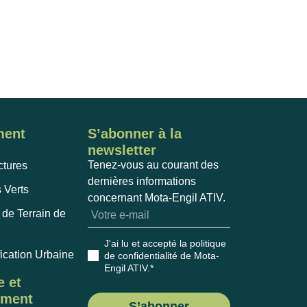
ent
S’abonner à la
newsletter
Tenez-vous au courant des
ctures
dernières informations
 Verts
concernant Mota-Engil ATIV.
de Terrain de
J'ai lu et accepté la politique
ication Urbaine
de confidentialité de Mota-
Engil ATIV
.*
e et
ement
S’abonner