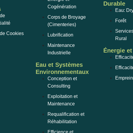
Durable
Cogénération
s
Eau: Dr
 de
Corps de Broyage
Forêt
ialité
(Cimenteries)
Service
 de Cookies
Lubrification
Rural
Maintenance
Énergie e
Industrielle
Efficaci
Eau et Systèmes
Efficaci
Environnementaux
Emprein
Conception et
Consulting
Exploitation et
Maintenance
Requalification et
Réhabilitation
Efficience et