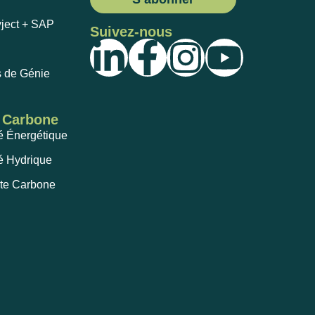
yject + SAP
Suivez-nous
s de Génie
t Carbone
té Énergétique
té Hydrique
te Carbone