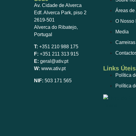
Av. Cidade de Alverca
Áreas de
Edf. Alverca Park, piso 2
2619-501
O Nosso 
Alverca do Ribatejo,
Media
Portugal
Carreiras
T:
+351 210 988 175
Contacto
F:
+351 211 313 915
E:
geral@ativ.pt
Links Úteis
W:
www.ativ.pt
Política 
NIF:
503 171 565
Política 