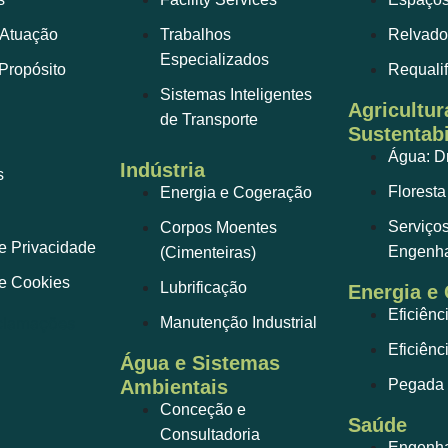
 Atuação
Trabalhos
Relvado
Especializados
Propósito
Requali
Sistemas Inteligentes
Agricultur
de Transporte
Sustentabi
Água: D
Indústria
s
Floresta
Energia e Cogeração
Serviço
Corpos Moentes
de Privacidade
Engenha
(Cimenteiras)
de Cookies
Lubrificação
Energia e
Eficiênc
Manutenção Industrial
Eficiênc
Água e Sistemas
Ambientais
Pegada 
Conceção e
Saúde
Consultadoria
Engenhar