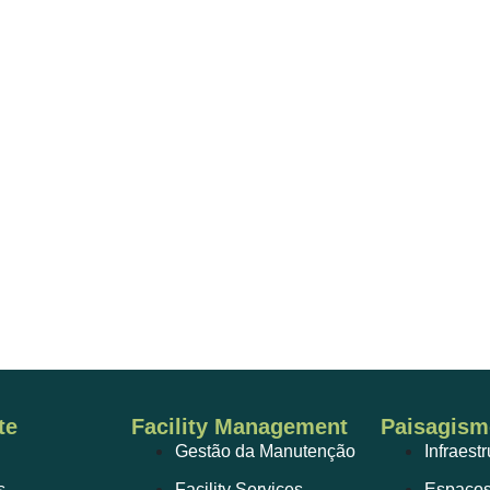
te
Facility Management
Paisagism
Gestão da Manutenção
Infraest
s
Facility Services
Espaços