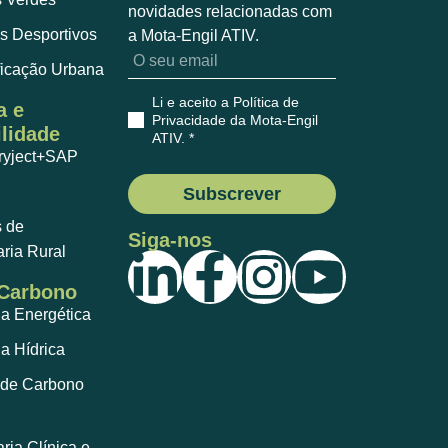
novidades relacionadas com
s Desportivos
a Mota-Engil ATIV.
ficação Urbana
Li e aceito a Política de
a e
Privacidade da Mota-Engil
lidade
ATIV
. *
ryject+SAP
Subscrever
s de
Siga-nos
ria Rural
 Carbono
ia Energética
ia Hídrica
de Carbono
ia Clínica e